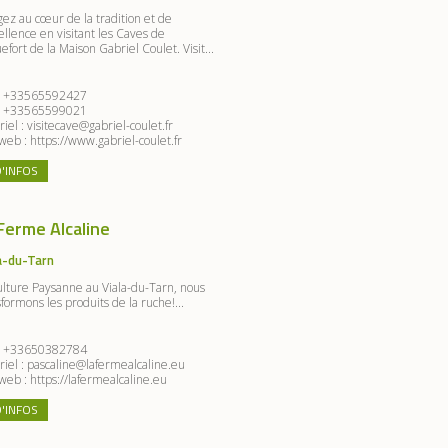
gez au cœur de la tradition et de
ellence en visitant les Caves de
fort de la Maison Gabriel Coulet. Visit...
:
+33565592427
:
+33565599021
riel :
visitecave@gabriel-coulet.fr
 web :
https://www.gabriel-coulet.fr
D'INFOS
Ferme Alcaline
a-du-Tarn
ulture Paysanne au Viala-du-Tarn, nous
formons les produits de la ruche!...
:
+33650382784
riel :
pascaline@lafermealcaline.eu
 web :
https://lafermealcaline.eu
D'INFOS