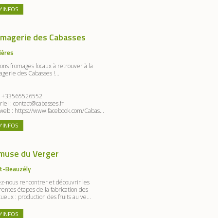
D'INFOS
omagerie des Cabasses
ières
ons fromages locaux à retrouver à la
agerie des Cabasses !...
:
+33565526552
riel :
contact@cabasses.fr
 web :
https://www.facebook.com/Cabas...
D'INFOS
muse du Verger
t-Beauzély
z-nous rencontrer et découvrir les
rentes étapes de la fabrication des
tueux : production des fruits au ve...
D'INFOS