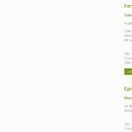
Fer
Sain
A pa
Une 
éleva
de y
Tél.
Cour
Site
+ 
Epi
Mon
Le B
accue
Tél.
Cour