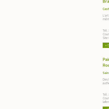
Bra
Cast
L'art
même
Tél.
Cour
Site
+ 
Pai
Ro
Sain
Des 
authe
Tél.
Courr
lafe