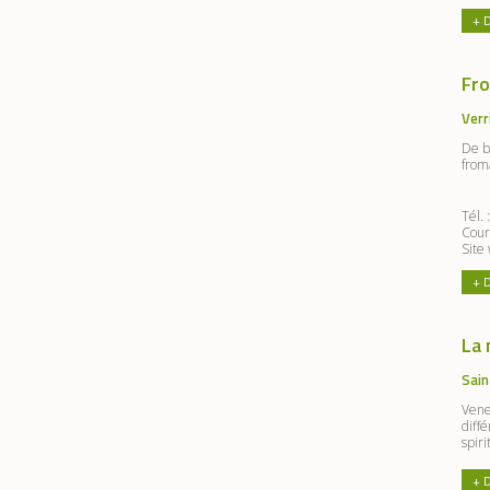
+ 
Fr
Verr
De b
from
Tél.
Cour
Site
+ 
La 
Sain
Vene
diffé
spiri
+ 