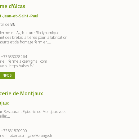
me d'Alcas
t-Jean-et-Saint-Paul
rtir de
8€
ferme en Agriculture Biodynamique
nt des brebis laitières pour la fabrication
aourts et de fromage fermier....
:
+33683028264
riel :
ferme.alcas@gmail.com
 web :
https://alcas.fr/
D'INFOS
cerie de Montjaux
tjaux
ar Restaurant Epicerie de Montjaux vous
ille:...
:
+33681820900
riel :
roberta.tringale@orange.fr