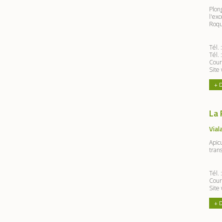
Plon
l'exc
Roque
Tél.
Tél.
Cour
Site
+ 
La 
Vial
Apic
trans
Tél.
Cour
Site
+ 