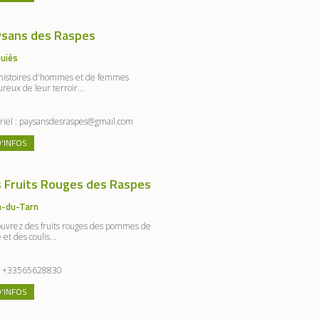
ysans des Raspes
uiès
histoires d'hommes et de femmes
reux de leur terroir...
riel :
paysansdesraspes@gmail.com
D'INFOS
 Fruits Rouges des Raspes
a-du-Tarn
uvrez des fruits rouges des pommes de
 et des coulis...
:
+33565628830
D'INFOS