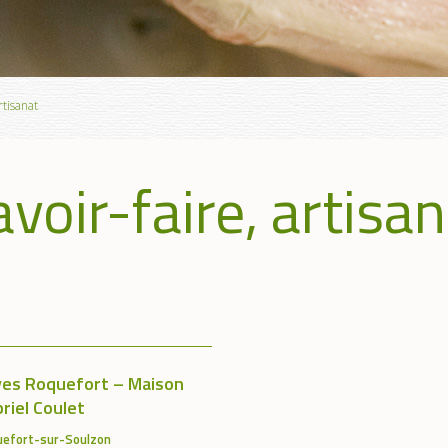
rtisanat
voir-faire, artisa
ves Roquefort – Maison
riel Coulet
uefort-sur-Soulzon