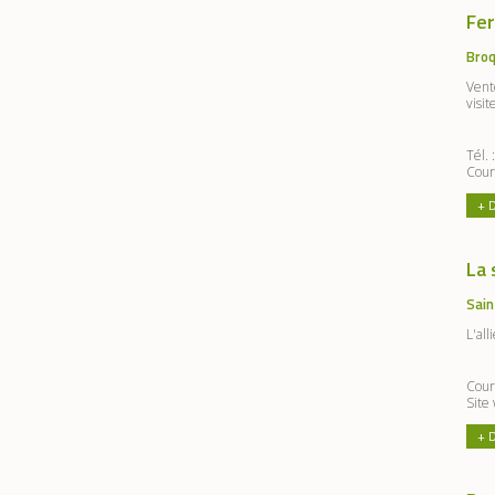
Fer
Broq
Vent
visit
Tél.
Cour
+ 
La 
Sain
L'all
Cour
Site
+ 