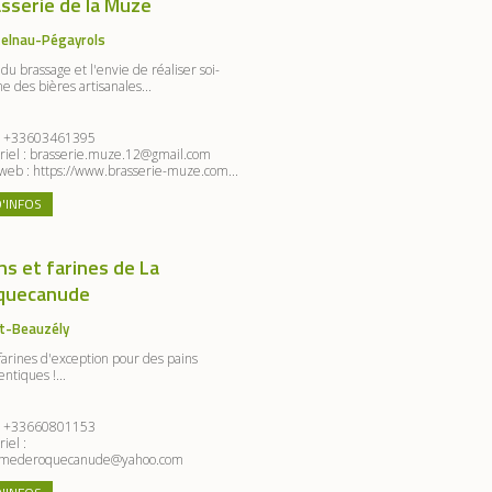
sserie de la Muze
elnau-Pégayrols
 du brassage et l'envie de réaliser soi-
 des bières artisanales...
:
+33603461395
riel :
brasserie.muze.12@gmail.com
 web :
https://www.brasserie-muze.com...
D'INFOS
ns et farines de La
quecanude
t-Beauzély
farines d'exception pour des pains
ntiques !...
:
+33660801153
iel :
rmederoquecanude@yahoo.com