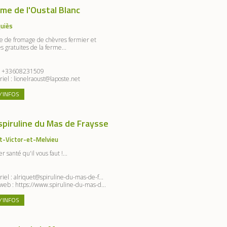
me de l'Oustal Blanc
uiès
e de fromage de chèvres fermier et
es gratuites de la ferme...
:
+33608231509
riel :
lionelraoust@laposte.net
D'INFOS
spiruline du Mas de Fraysse
t-Victor-et-Melvieu
ier santé qu'il vous faut !...
riel :
alriquet@spiruline-du-mas-de-f...
 web :
https://www.spiruline-du-mas-d...
D'INFOS