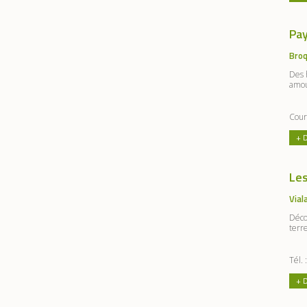
Pa
Broq
Des 
amou
Cour
+ 
Les
Vial
Déco
terre
Tél.
+ 