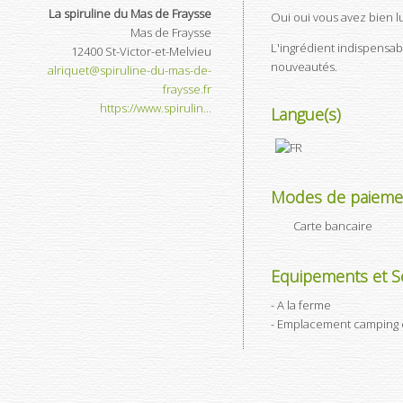
La spiruline du Mas de Fraysse
Oui oui vous avez bien lu
Mas de Fraysse
L'ingrédient indispensabl
12400
St-Victor-et-Melvieu
nouveautés.
alriquet@spiruline-du-mas-de-
fraysse.fr
https://www.spirulin...
Langue(s)
Modes de paieme
Carte bancaire
Equipements et Se
A la ferme
Emplacement camping 