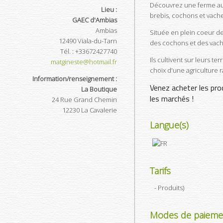
Découvrez une ferme au c
Lieu :
brebis, cochons et vach
GAEC d'Ambias
Ambias
Située en plein coeur de
12490
Viala-du-Tarn
des cochons et des vache
Tél.
:
+33672427740
Ils cultivent sur leurs t
matgineste@hotmail.fr
choix d'une agriculture 
Information/renseignement :
Venez acheter les pro
La Boutique
les marchés !
24 Rue Grand Chemin
12230
La Cavalerie
Langue(s)
Tarifs
- Produits
)
Modes de paieme