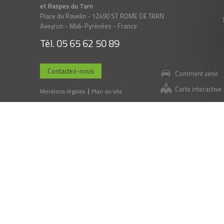
et Raspes du Tarn
Place du Ravelin - 12490 ST ROME DE TARN
Aveyron - Midi-Pyrénées - France
Tél. 05 65 62 50 89
Contactez-nous
Comment venir
Carte interactive
Mentions légales
Plan du site