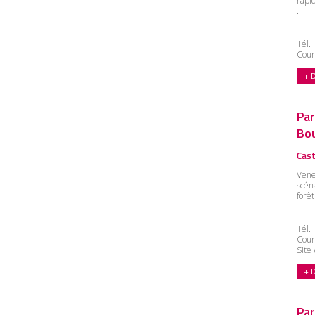
rapi
...
Tél.
Cour
+ 
Par
Bou
Cast
Vene
scén
forê
Tél.
Cour
Site
+ 
Par