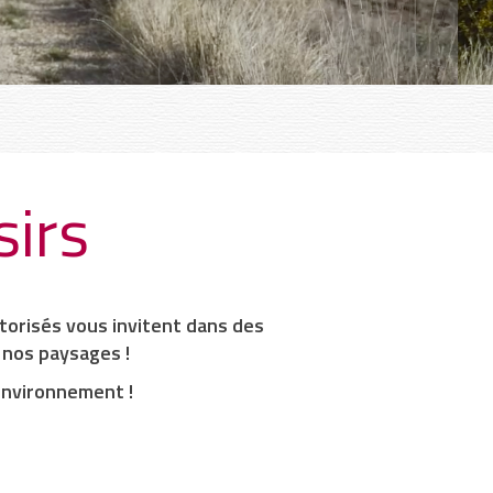
sirs
torisés vous invitent dans des
r nos
paysages
!
'environnement
!