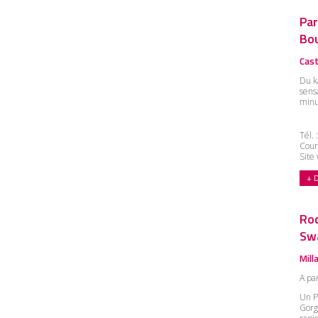
Par
Bou
Cast
Du k
sens
minu
Tél.
Cour
Site
+ 
Roc
Sw
Mill
A pa
Un P
Gorg