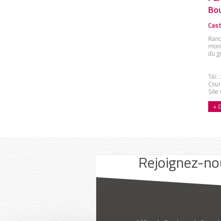
Bou
Cast
Rand
moni
du g
Tél.
Cour
Site
+ 
Youtube
Facebook
Instagram
Rejoignez-no