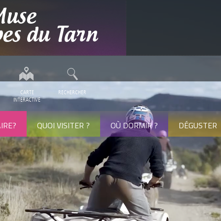
CARTE
RECHERCHER
INTERACTIVE
IRE?
QUOI VISITER ?
OÙ DORMIR ?
DÉGUSTER