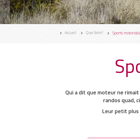
Accueil
Que faire?
Sports motorisé
Spo
Qui a dit que moteur ne rimai
randos quad
, 
Leur petit plu