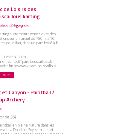
c de Loisirs des
scaillous karting
elnau-Pégayrols
arting autrement : Venez vivre des
ations sur un circuit de 780m, à 10
tes de Millau, dans un parc boisé à b...
:
+33565603378
riel :
contact@parc-bouscaillous.fr
 web :
https://www.parc-bouscaillous....
D'INFOS
 et Canyon - Paintball /
ap Archery
au
rtir de
36€
aintball en pleine Nature dans les
es de la Dourbie. Soyez malins et