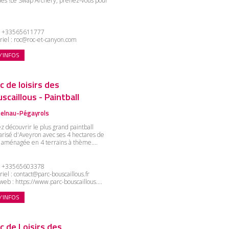
des !Le Swap Archery, prenez-vous pour
:
+33565611777
riel :
roc@roc-et-canyon.com
D'INFOS
c de loisirs des
scaillous - Paintball
elnau-Pégayrols
z découvrir le plus grand paintball
arisé d'Aveyron avec ses 4 hectares de
t aménagée en 4 terrains à thème....
:
+33565603378
riel :
contact@parc-bouscaillous.fr
 web :
https://www.parc-bouscaillous....
D'INFOS
c de Loisirs des