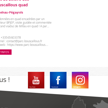
scaillous quad
elnau-Pégayrols
onnées en quad encadrées par un
teur BPJEP, visite guidée et commentée
rand viaduc de Millau en quad ! A par...
:
+33565603378
riel :
contact@parc-bouscaillous.fr
 web :
https://www.parc-bouscaillous....
D'INFOS
us !