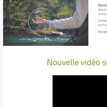
Pêche
d'aut
notre
Deman
perfe
Rejoi
Nouvelle vidéo s