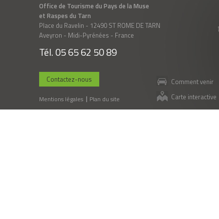
Office de Tourisme du Pays de la Muse
et Raspes du Tarn
Place du Ravelin - 12490 ST ROME DE TARN
Aveyron - Midi-Pyrénées - France
Tél. 05 65 62 50 89
Contactez-nous
Comment venir
Carte interactive
Mentions légales
Plan du site