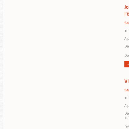
Jo
l'
Sa
le
A 
Déc
Déc
+
V
Sa
le
A 
Dé
le 
Dé