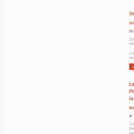
Ve
Vi
du
2 j
viv
2 j
viv
+
L
P
l
Mo
le
C'e
fa
mom