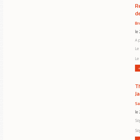
R
d
Br
le
A 
Le 
Le 
+
T
J
Sa
le
So
So
+