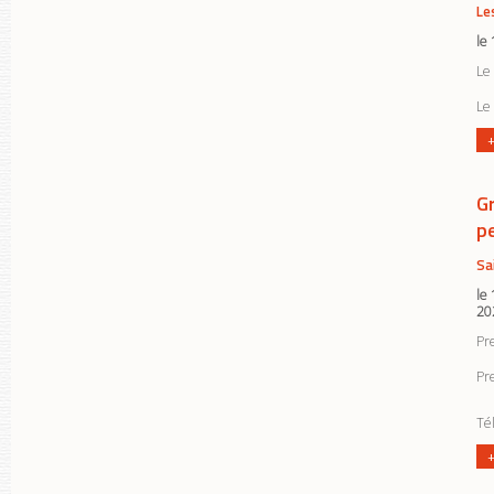
Le
le
Le 
Le 
+
G
p
Sa
le
20
Pre
Pr
Tél
+