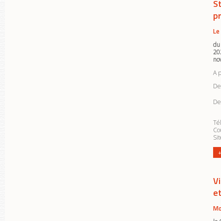
S
p
Le
du
20
no
A 
Deu
De
Tél
Cou
Si
+
V
e
Mo