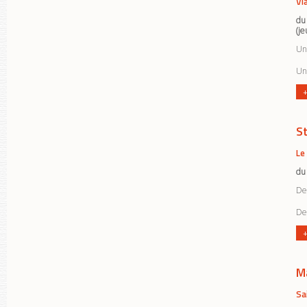
Vi
du
(je
Un 
Un 
+
S
Le
du
Des
Des
+
M
Sa