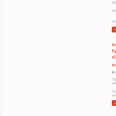
Déc
Dé
Tél
+
J
Eg
d
Mo
le
l'
exc
l'
ex
+