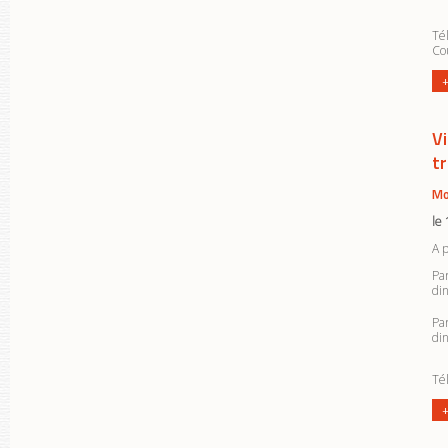
Tél
Cou
+
V
t
Mo
le
A 
Pa
din
Pa
din
Tél
+