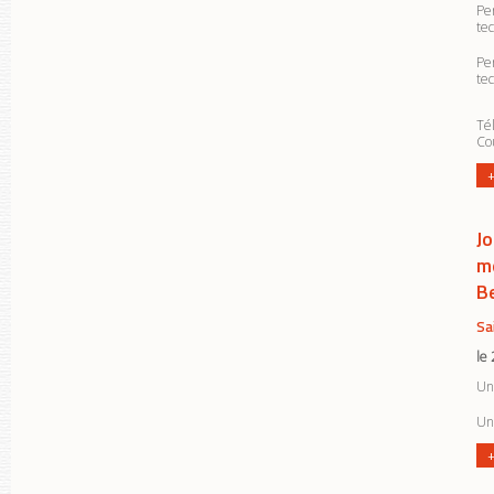
Pe
te
Pe
te
Tél
Cou
+
J
m
B
Sa
le
Un
Un
+