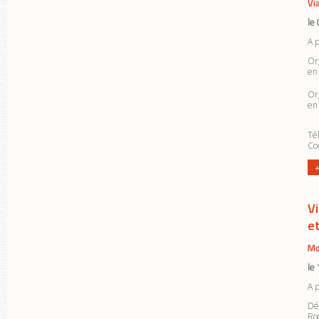
Vi
le
A 
Or
en 
Or
en
Tél
Cou
+
V
e
Mo
le
A 
Dé
Roq