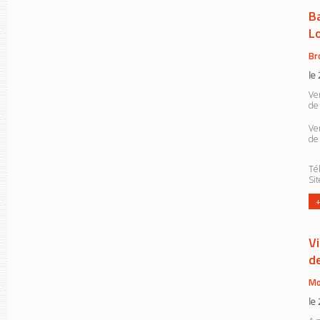
B
L
Br
le
Ve
de
Ve
de
Tél
Si
+
V
d
Mo
le