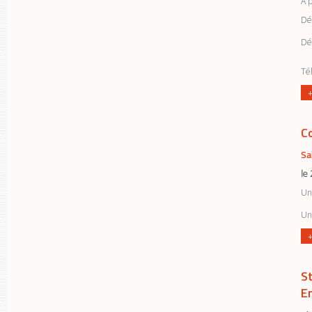
A 
Dé
Dé
Tél
+
Co
Sa
le
Un 
Un 
+
S
En