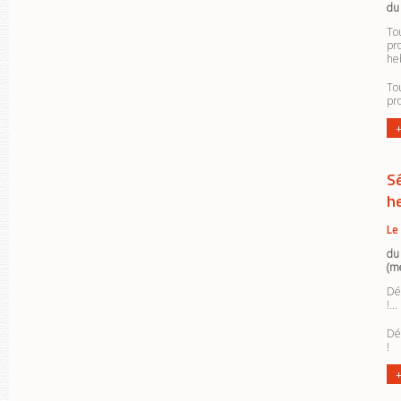
du
To
pr
he
To
pr
+
S
h
Le
du
(m
Dé
!...
Dé
!
+