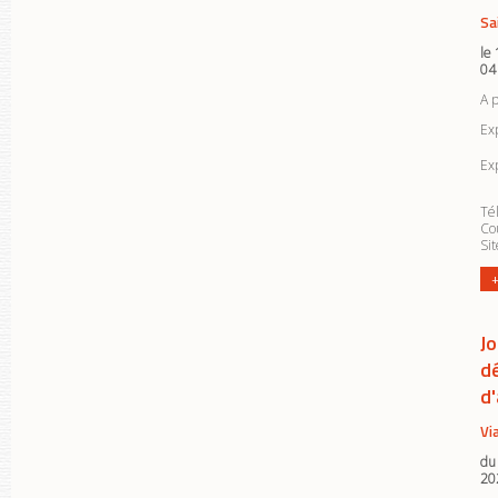
Sa
le
04
A 
Exp
Ex
Tél
Cou
Si
+
Jo
d
d
Vi
du
20