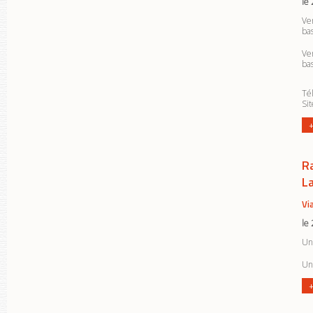
le
Ven
ba
Ven
ba
Tél
Si
+
R
L
Vi
le
Une
Un
+