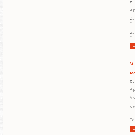
du
A 
Zu
du 
Zu
du 
+
V
Mo
du
A 
Vis
Vis
Tél
+