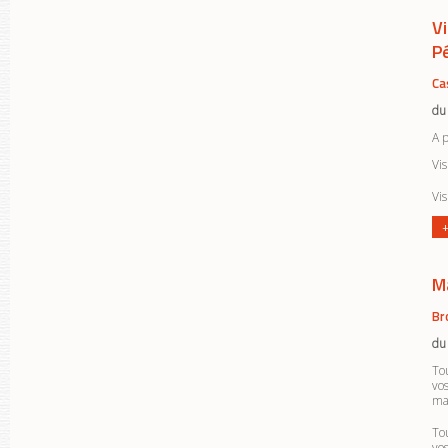
V
P
Ca
du
A 
Vis
Vis
+
M
Br
du
To
vo
ma
To
vo