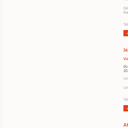
Dé
Roq
Tél
+
Ja
Vi
du
20
Un 
Un 
Tél
+
A