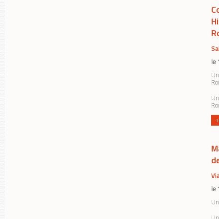
C
Hi
R
Sa
le
Un
Rom
Un
Ro
+
M
d
Vi
le
Un
Un