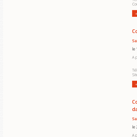
Cou
+
C
Sa
le
A 
Tél
Si
+
C
d
Sa
le
A 