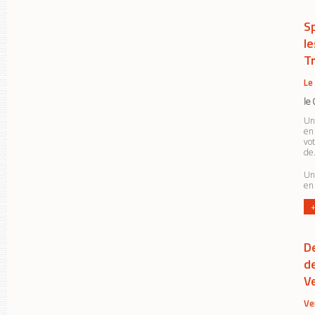
S
l
T
Le
le
Un
en
vo
de.
Un
en
+
De
d
V
Ve