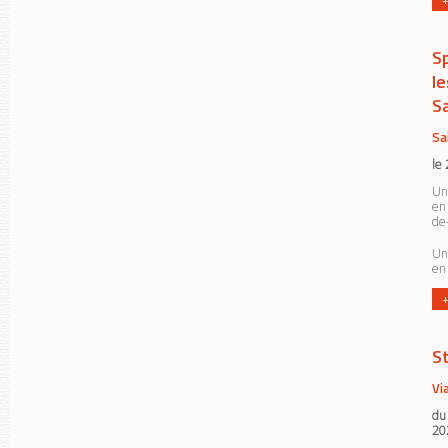
S
l
S
Sa
le 
Un
en
de-
Un
en
+
S
Vi
du
20