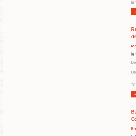
le 
+
R
de
Mo
le
Déc
Déc
Tél
+
B
C
Br