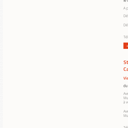
le
A 
Déc
Dé
Tél
+
S
C
Vi
du
Ave
Mu
à v
Ave
Mu
Tél