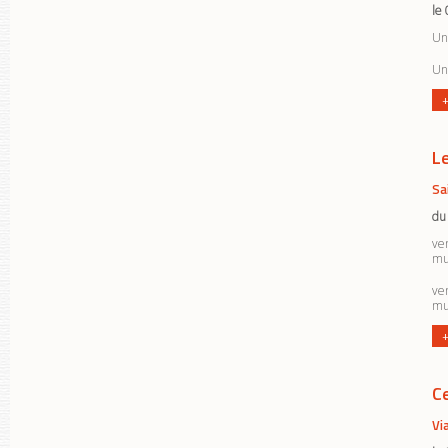
le
Une
Une
+
L
Sa
du
ve
mu
ve
mu
+
C
Vi