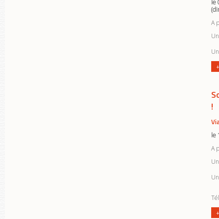
le
(d
A 
Un 
Un 
+
S
!
Vi
le
A 
Une
Un
Tél
+