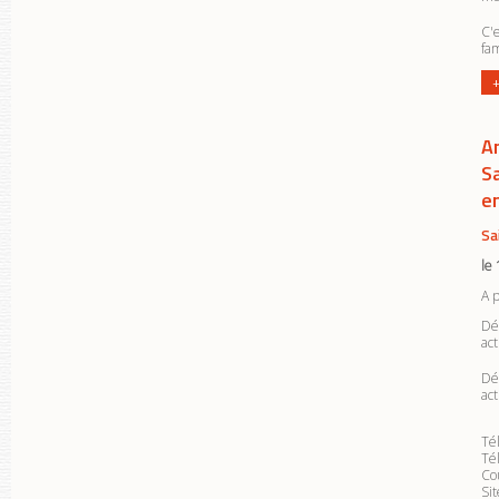
C'e
fa
+
A
S
e
Sa
le
A 
Dé
act
Dé
act
Tél
Tél
Cou
Si