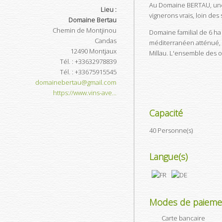
Au Domaine BERTAU, une 
Lieu :
vignerons vrais, loin de
Domaine Bertau
Chemin de Montjinou
Domaine familial de 6 ha 
Candas
méditerranéen atténué, l
12490
Montjaux
Millau. L'ensemble des o
Tél.
:
+33632978839
Tél.
:
+33675915545
domainebertau@gmail.com
https://www.vins-ave...
Capacité
40 Personne(s)
Langue(s)
Modes de paieme
Carte bancaire