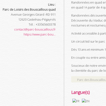
Randonnées en quad enca
Lieu :
en quad ! A partir de 4 q
Parc de Loisirs des Bouscaillous quad
Avenue Georges Girard -RD 911
Randonnées découverte s
12620
Castelnau-Pégayrols
Découverte du Viaduc de 
Tél.
:
+33565603378
nocturnes et nocturnes p
contact@parc-bouscaillous.fr
Activité accessible à par
https://www.parc-bou...
Un circuit kid sur le par
Dès 13 ans et minimum 1
En couple ou entre amis 
Soucieux de notre envir
la clientèle du parc de l
Parc des Bouscaillo
Langue(s)