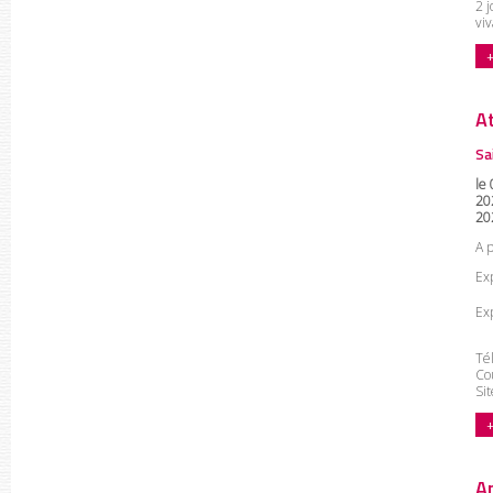
2 j
viv
+
A
Sa
le
20
20
A 
Exp
Ex
Tél
Cou
Si
+
A