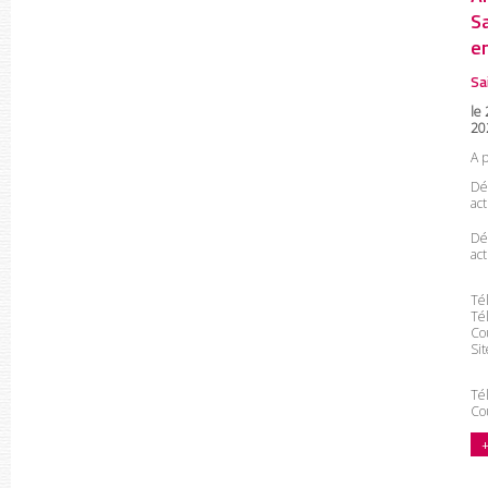
S
e
Sa
le 
20
A 
Dé
act
Dé
act
Tél
Tél
Cou
Si
Tél
Cou
+