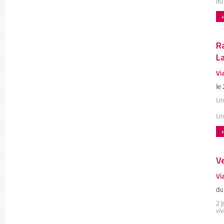
du 
+
R
L
Vi
le
Une
Un
+
Ve
Vi
du
2 j
viv