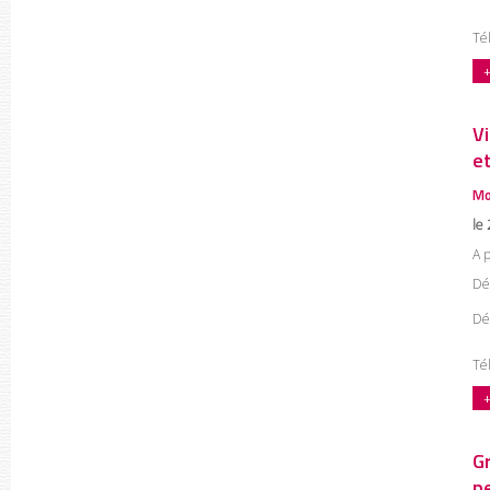
Tél
+
V
e
Mo
le 
A 
Déc
Dé
Tél
+
G
p