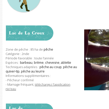
Zone de pêche : 85 ha de
pêche
Catégorie : 2nde
Période Favorable : toute l'année
Espèces :
barbeau
,
brème
,
chevesne
,
ablette
Techniques adaptées :
pêche au coup
,
pêche au
quiver-tip
,
pêche au leurre
Informations supplémentaires :
- Pêcheur confirmé
- Marnage fréquant,
téléchargez l'application
niv'eau