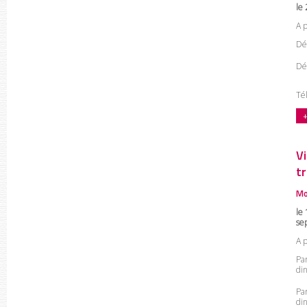
le
A 
Dé
Dé
Tél
+
V
t
Mo
le 
se
A 
Pa
din
Pa
din