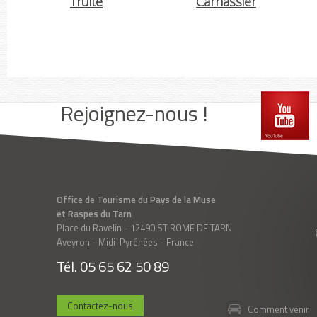
Truite
Carnassier
ook
Instagram
Rejoignez-nous !
Office de Tourisme du Pays de la Muse
et Raspes du Tarn
Place du Ravelin - 12490 ST ROME DE TARN
Aveyron - Midi-Pyrénées - France
Tél. 05 65 62 50 89
Contactez-nous
Comment venir