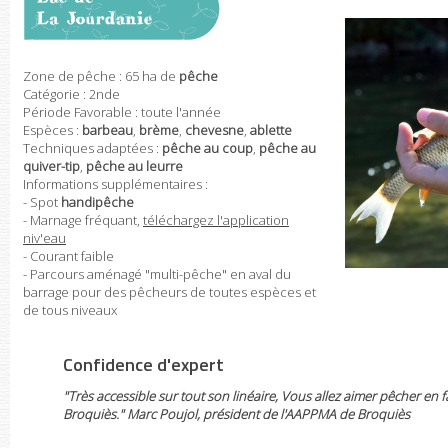
Zone de pêche : 65 ha de
pêche
Catégorie : 2nde
Période Favorable : toute l'année
Espèces :
barbeau
,
brème
,
chevesne
,
ablette
Techniques adaptées :
pêche au coup
,
pêche au
quiver-tip
,
pêche au leurre
Informations supplémentaires :
- Spot
handipêche
- Marnage fréquant,
téléchargez l'application
niv'eau
- Courant faible
- Parcours aménagé "multi-pêche" en aval du
barrage pour des pêcheurs de toutes espèces et
de tous niveaux
Confidence d'expert
"Très accessible sur tout son linéaire, Vous allez aimer pêcher en
Broquiès." Marc Poujol, président de l'AAPPMA de Broquiès