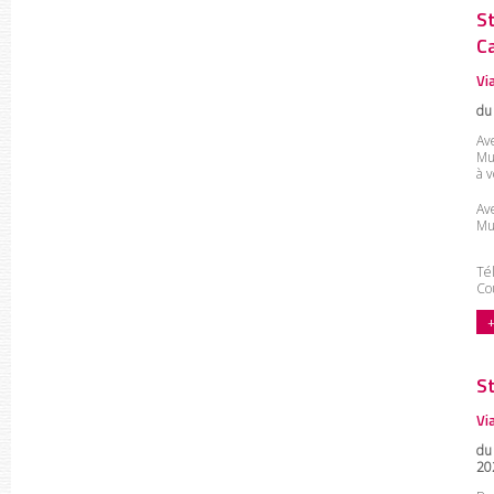
S
C
Vi
du
Ave
Mu
à v
Ave
Mu
Tél
Cou
+
S
Vi
du
20