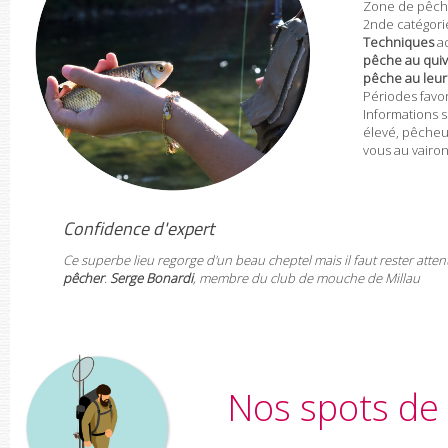
Zone de pêch
2nde catégori
Techniques
ad
pêche au quive
pêche au leur
Périodes favor
I
nformations 
élevé,
p
êcheu
vous au vairo
Confidence d'expert
Ce superbe lieu regorge d'un beau cheptel mais il faut rester atten
pêcher
.
Serge Bonardi
, membre du club de mouche de Millau
Nos spots de