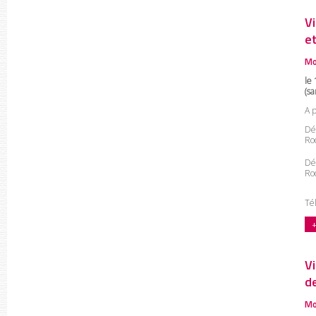
V
e
Mo
le 
(s
A 
Dé
Roq
Dé
Roq
Tél
+
V
d
Mo