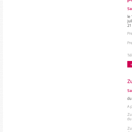
Sa
le 
ju
21
Pre
Pr
Tél
+
Z
Sa
du
A 
Zu
du 
Zu