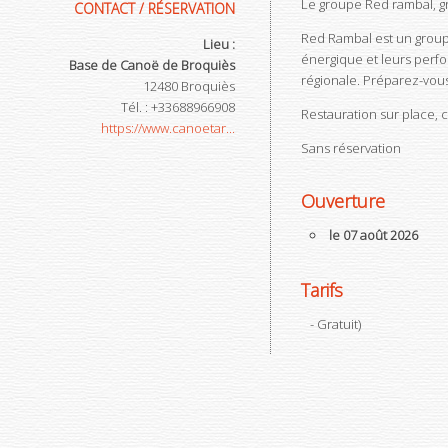
Le groupe Red rambal, gr
CONTACT / RÉSERVATION
Red Rambal est un groupe 
Lieu :
énergique et leurs perf
Base de Canoë de Broquiès
régionale. Préparez-vous
12480
Broquiès
Tél.
:
+33688966908
Restauration sur place, c
https://www.canoetar...
Sans réservation
Ouverture
le 07 août 2026
Tarifs
- Gratuit
)