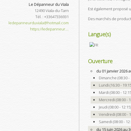
Le Dépanneur du Viala
Est également proposé u
12490
Viala-du-Tarn
Tél.
:
+33647336931
Des marchés de producte
ledepanneurduviala@hotmail.com
https://ledepanneur....
Langue(s)
Ouverture
du 01 janvier 2026 a
Dimanche (08:30 - 
Lundi (16:30 - 19:15
Mardi (08:00 - 12:15
Mercredi (08:00 - 1
Jeudi (08:00 - 12:15
Vendredi (08:00 - 1
Samedi (08:00 - 12:
du 15 juin 2026 au 