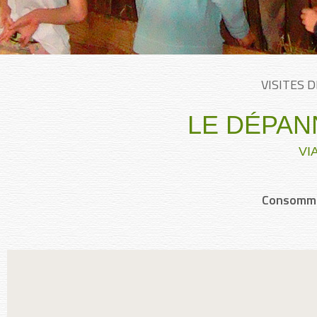
VISITES 
LE DÉPAN
VI
Consommez