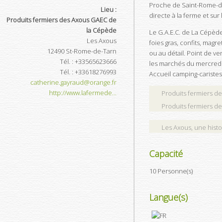
Proche de Saint-Rome-de-
Lieu :
directe à la ferme et sur
Produits fermiers des Axous GAEC de
la Cépède
Le G.A.E.C. de La Cépède
Les Axous
foies gras, confits, magr
12490
St-Rome-de-Tarn
ou au détail. Point de 
Tél.
:
+33565623666
les marchés du mercredi m
Tél.
:
+33618276993
Accueil camping-caristes
catherine.gayraud@orange.fr
http://www.lafermede...
Produits fermiers d
Produits fermiers d
Les Axous, une histo
Capacité
10 Personne(s)
Langue(s)