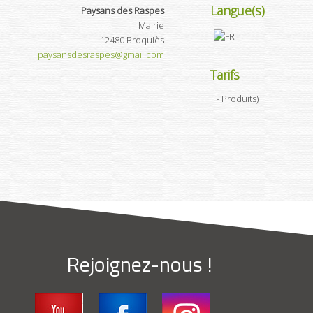
Langue(s)
Paysans des Raspes
Mairie
12480
Broquiès
paysansdesraspes@gmail.com
Tarifs
- Produits
)
Rejoignez-nous !