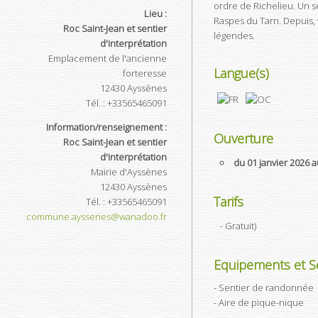
ordre de Richelieu. Un 
Lieu :
Raspes du Tarn. Depuis,
Roc Saint-Jean et sentier
légendes.
d'interprétation
Emplacement de l'ancienne
Langue(s)
forteresse
12430
Ayssènes
Tél.
:
+33565465091
Information/renseignement :
Ouverture
Roc Saint-Jean et sentier
d'interprétation
du 01 janvier 2026
Mairie d'Ayssènes
12430
Ayssènes
Tarifs
Tél.
:
+33565465091
commune.ayssenes@wanadoo.fr
- Gratuit
)
Equipements et Se
Sentier de randonnée
Aire de pique-nique