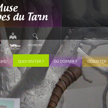
CARTE
RECHERCHER
INTERACTIVE
IRE?
QUOI VISITER ?
OÙ DORMIR ?
DÉGUSTER