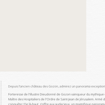
Depuis l'ancien château des Gozon, admirez un panorama exceptio
Forteresse de l'illustre Dieudonné de Gozon vainqueur du mythique
Maître des Hospitaliers de l'Ordre de Saint-Jean de Jérusalem. Armé 
conquête ! De là-haut, s'offre aux audacieux, un magnifique panoram