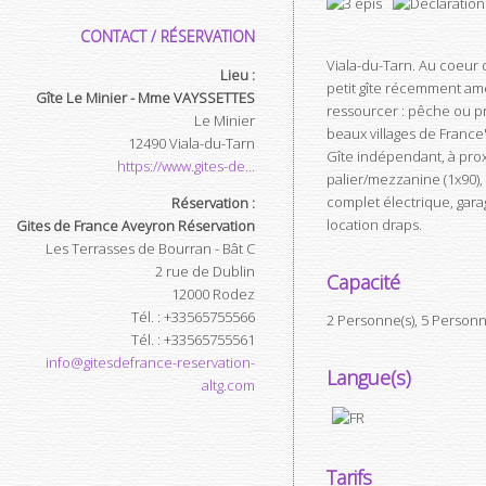
CONTACT / RÉSERVATION
Viala-du-Tarn. Au coeur d
Lieu :
petit gîte récemment am
Gîte Le Minier - Mme VAYSSETTES
ressourcer : pêche ou pro
Le Minier
beaux villages de France'
12490
Viala-du-Tarn
Gîte indépendant, à proxi
https://www.gites-de...
palier/mezzanine (1x90), s
complet électrique, garag
Réservation :
location draps.
Gites de France Aveyron Réservation
Les Terrasses de Bourran - Bât C
2 rue de Dublin
Capacité
12000
Rodez
Tél.
:
+33565755566
2 Personne(s), 5 Person
Tél.
:
+33565755561
info@gitesdefrance-reservation-
Langue(s)
altg.com
Tarifs