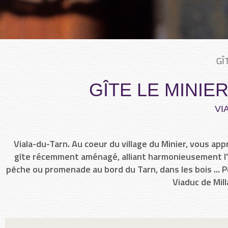
GÎ
GÎTE LE MINIE
VI
Viala-du-Tarn. Au coeur du village du Minier, vous appr
gîte récemment aménagé, alliant harmonieusement l'a
pêche ou promenade au bord du Tarn, dans les bois ... Pen
Viaduc de Mill