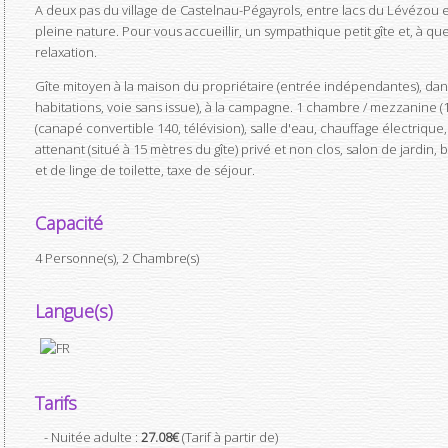
A deux pas du village de Castelnau-Pégayrols, entre lacs du Lévézou 
pleine nature. Pour vous accueillir, un sympathique petit gîte et, à qu
relaxation.
Gîte mitoyen à la maison du propriétaire (entrée indépendantes), dan
habitations, voie sans issue), à la campagne. 1 chambre / mezzanine (1 lit
(canapé convertible 140, télévision), salle d'eau, chauffage électrique,
attenant (situé à 15 mètres du gîte) privé et non clos, salon de jardin,
et de linge de toilette, taxe de séjour.
Capacité
4 Personne(s), 2 Chambre(s)
Langue(s)
Tarifs
- Nuitée adulte :
27.08€
(Tarif à partir de)