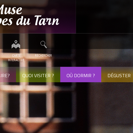
CARTE
RECHERCHER
INTERACTIVE
IRE?
QUOI VISITER ?
OÙ DORMIR ?
DÉGUSTER