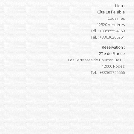
Lieu :
Gîte Le Paisible
Cousinies
12520
Verrières
Tél.
:
+33565594369
Tél.
:
+33630205251
Réservation :
Gîte de France
Les Terrasses de Bourran BAT C
12000
Rodez
Tél.
:
+33565755566