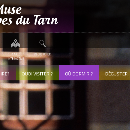
CARTE
RECHERCHER
INTERACTIVE
IRE?
QUOI VISITER ?
OÙ DORMIR ?
DÉGUSTER