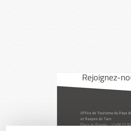
Youtube
Facebook
Instagram
Rejoignez-no
Office de Tourisme du Pays d
et Raspes du Tarn
Place du Ravelin - 12490 ST
Aveyron - Midi-Pyrénées - Fr