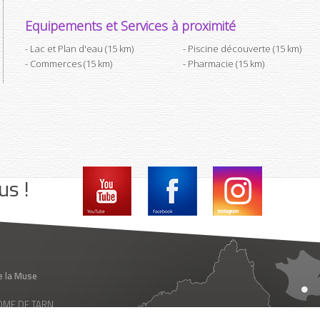
Equipements et Services à proximité
Lac et Plan d'eau (15 km)
Piscine découverte (15 km)
Commerces (15 km)
Pharmacie (15 km)
us !
e la Muse
 ROME DE TARN
ance