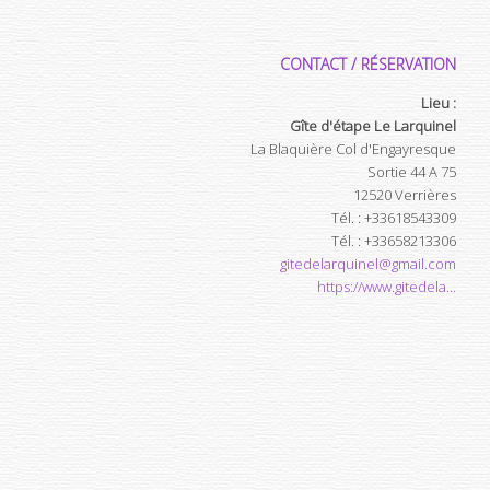
CONTACT / RÉSERVATION
Lieu :
Gîte d'étape Le Larquinel
La Blaquière Col d'Engayresque
Sortie 44 A 75
12520
Verrières
Tél.
:
+33618543309
Tél.
:
+33658213306
gitedelarquinel@gmail.com
https://www.gitedela...