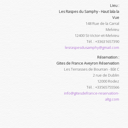
Lieu :
Les Raspes du Samphy - Haut lala la
Vue
148 Rue de la Carral
Melvieu
12400
St-Victor-et-Melvieu
Tél.
:
+33631657390
lesraspesdusamphy@gmail.com
Réservation :
Gites de France Aveyron Réservation
Les Terrasses de Bourran - Bât C
2 rue de Dublin
12000
Rodez
Tél.
:
+33565755566
info@gitesdefrance-reservation-
altg.com