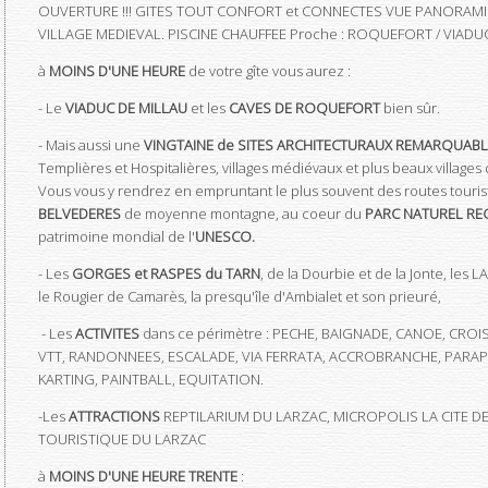
OUVERTURE !!! GITES TOUT CONFORT et CONNECTES VUE PANORAMI
VILLAGE MEDIEVAL. PISCINE CHAUFFEE Proche : ROQUEFORT / VIAD
à
MOINS D'UNE HEURE
de votre gîte vous aurez :
- Le
VIADUC DE MILLAU
et les
CAVES DE ROQUEFORT
bien sûr.
- Mais aussi une
VINGTAINE de SITES ARCHITECTURAUX REMARQUABL
Templières et Hospitalières, villages médiévaux et plus beaux villa
Vous vous y rendrez en empruntant le plus souvent des routes touri
BELVEDERES
de moyenne montagne, au coeur du
PARC NATUREL RE
patrimoine mondial de l'
UNESCO.
- Les
GORGES et RASPES du TARN
, de la Dourbie et de la Jonte, les 
le Rougier de Camarès, la presqu'île d'Ambialet et son prieuré,
- Les
ACTIVITES
dans ce périmètre : PECHE, BAIGNADE, CANOE, CROIS
VTT, RANDONNEES, ESCALADE, VIA FERRATA, ACCROBRANCHE, PARAPE
KARTING, PAINTBALL, EQUITATION.
-Les
ATTRACTIONS
REPTILARIUM DU LARZAC, MICROPOLIS LA CITE DE
TOURISTIQUE DU LARZAC
à
MOINS D'UNE HEURE TRENTE
: