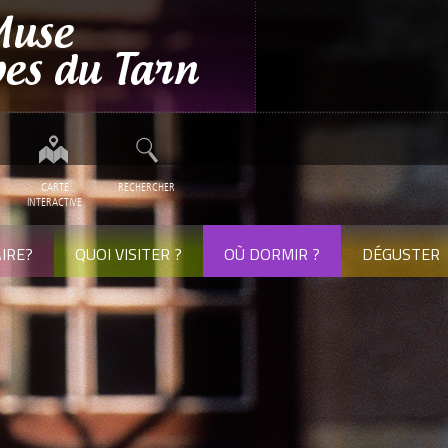
CARTE
RECHERCHER
INTERACTIVE
IRE?
QUOI VISITER ?
OÙ DORMIR ?
DÉGUSTER