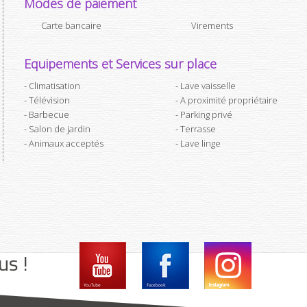
Modes de paiement
Carte bancaire
Virements
Equipements et Services sur place
Climatisation
Lave vaisselle
Télévision
A proximité propriétaire
Barbecue
Parking privé
Salon de jardin
Terrasse
Animaux acceptés
Lave linge
us !