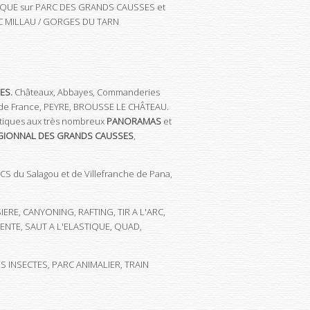
QUE sur PARC DES GRANDS CAUSSES et
UC MILLAU / GORGES DU TARN
ES.
Châteaux, Abbayes, Commanderies
ges de France, PEYRE, BROUSSE LE CHÂTEAU.
stiques aux très nombreux
PANORAMAS
et
GIONNAL DES GRANDS CAUSSES
,
LACS du Salagou et de Villefranche de Pana,
IERE, CANYONING, RAFTING, TIR A L'ARC,
NTE, SAUT A L'ELASTIQUE, QUAD,
S INSECTES, PARC ANIMALIER, TRAIN