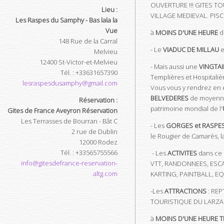
OUVERTURE !!! GITES 
Lieu :
VILLAGE MEDIEVAL. PIS
Les Raspes du Samphy - Bas lala la
Vue
à
MOINS D'UNE HEURE
de
148 Rue de la Carral
- Le
VIADUC DE MILLAU
e
Melvieu
12400
St-Victor-et-Melvieu
- Mais aussi une
VINGTAI
Tél.
:
+33631657390
Templières et Hospitaliè
lesraspesdusamphy@gmail.com
Vous vous y rendrez en 
BELVEDERES
de moyenne
Réservation :
patrimoine mondial de l'
Gites de France Aveyron Réservation
Les Terrasses de Bourran - Bât C
- Les
GORGES et RASPES
2 rue de Dublin
le Rougier de Camarès, la
12000
Rodez
Tél.
:
+33565755566
- Les
ACTIVITES
dans ce 
info@gitesdefrance-reservation-
VTT, RANDONNEES, ESCA
altg.com
KARTING, PAINTBALL, EQ
-Les
ATTRACTIONS
: REP
TOURISTIQUE DU LARZA
à
MOINS D'UNE HEURE T