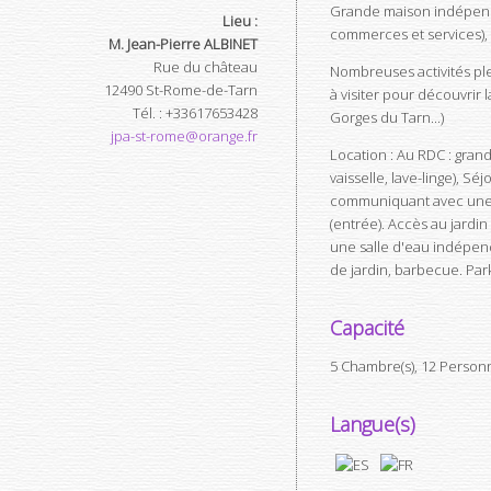
Grande maison indépenda
Lieu :
commerces et services), 
M. Jean-Pierre ALBINET
Rue du château
Nombreuses activités ple
12490
St-Rome-de-Tarn
à visiter pour découvrir
Tél.
:
+33617653428
Gorges du Tarn...)
jpa-st-rome@orange.fr
Location : Au RDC : gran
vaisselle, lave-linge), Sé
communiquant avec une 
(entrée). Accès au jardin
une salle d'eau indépend
de jardin, barbecue. Park
Capacité
5 Chambre(s), 12 Personn
Langue(s)