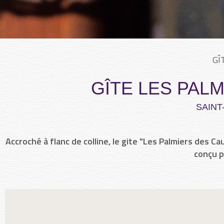
GÎ
GÎTE LES PAL
SAINT
Accroché à flanc de colline, le gite "Les Palmiers des C
conçu p