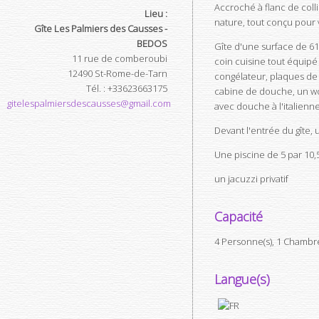
Accroché à flanc de coll
Lieu :
nature, tout conçu pour 
Gîte Les Palmiers des Causses -
BEDOS
Gîte d'une surface de 61
11 rue de comberoubi
coin cuisine tout équipé (
12490
St-Rome-de-Tarn
congélateur, plaques de 
Tél.
:
+33623663175
cabine de douche, un wc 
gitelespalmiersdescausses@gmail.com
avec douche à l'italienne
Devant l'entrée du gîte,
Une piscine de 5 par 10,
un jacuzzi privatif
Capacité
4 Personne(s), 1 Chambr
Langue(s)