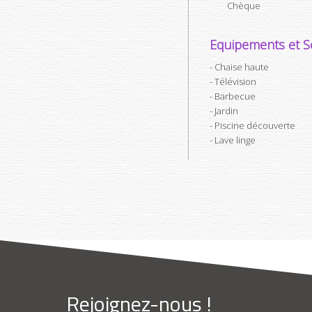
Chèque
Equipements et Se
Chaise haute
Télévision
Barbecue
Jardin
Piscine découverte
Lave linge
Rejoignez-nous !