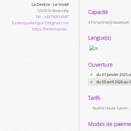
La Devèze - Le Vouté
12620
St-Beauzély
Capacité
Tél.
:
+33750514197
4 Personne(s) maximum
frederiquelartigue12@gmail.com
https://frederiquela...
Langue(s)
Ouverture
du 01 janvier 2025
du 05 avril 2026 au
Tarifs
- Nuitée Haute Saison :
Modes de paieme