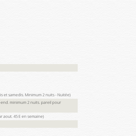
dis et samedis. Minimum 2 nuits - Nuitée)
k-end. minimum 2 nuits. pareil pour
r aout. 45 E en semaine)