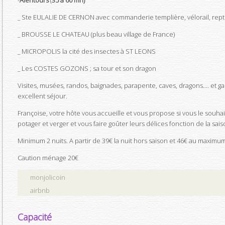
-
Alentours
(
35 à 60 mn)
_ Ste EULALIE DE CERNON avec commanderie templière, vélorail, repti
_ BROUSSE LE CHATEAU (plus beau village de France)
_ MICROPOLIS la cité des insectes à ST LEONS
_ Les COSTES GOZONS ; sa tour et son dragon
Visites, musées, randos, baignades, parapente, caves, dragons.... et 
excellent séjour.
Françoise, votre hôte vous accueille et vous propose si vous le souhai
potager et verger et vous faire goûter leurs délices fonction de la sais
Minimum 2 nuits. A partir de 39€ la nuit hors saison et 46€ au maximu
Caution ménage 20€
monjolicoin
airbnb
Capacité