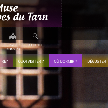
CARTE
RECHERCHER
INTERACTIVE
IRE?
QUOI VISITER ?
OÙ DORMIR ?
DÉGUSTER