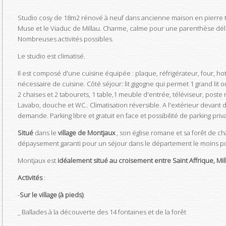
Studio cosy de 18m2 rénové à neuf dans ancienne maison en pierre t
Muse et le Viaduc de Millau. Charme, calme pour une parenthèse déli
Nombreuses activités possibles.
Le studio est climatisé.
Il est composé d'une cuisine équipée : plaque, réfrigérateur, four, hot
nécessaire de cuisine. Côté séjour: lit gigogne qui permet 1 grand lit ou
2 chaises et 2 tabourets, 1 table,1 meuble d'entrée, téléviseur, poste r
Lavabo, douche et WC.. Climatisation réversible. A l'extérieur devant de
demande. Parking libre et gratuit en face et possibilité de parking priv
Situé
dans le
village de Montjaux
, son église romane et sa forêt de ch
dépaysement garanti pour un séjour dans le département le moins po
Montjaux est
idéalement situé au croisement entre Saint Affrique, Mil
Activités
:
-
Sur le village (à pieds)
:
_ Ballades à la découverte des 14 fontaines et de la forêt