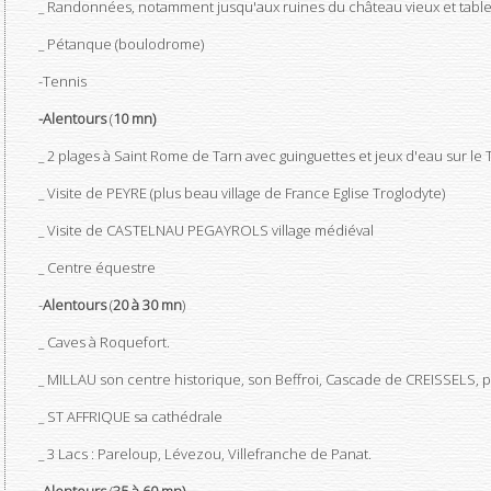
_ Randonnées, notamment jusqu'aux ruines du château vieux et table 
_ Pétanque (boulodrome)
-Tennis
-Alentours
(
10 mn)
_ 2 plages à Saint Rome de Tarn avec guinguettes et jeux d'eau sur le T
_ Visite de PEYRE (plus beau village de France Eglise Troglodyte)
_ Visite de CASTELNAU PEGAYROLS village médiéval
_ Centre équestre
-
Alentours
(
20 à 30 mn
)
_ Caves à Roquefort.
_ MILLAU son centre historique, son Beffroi, Cascade de CREISSELS, p
_ ST AFFRIQUE sa cathédrale
_ 3 Lacs : Pareloup, Lévezou, Villefranche de Panat.