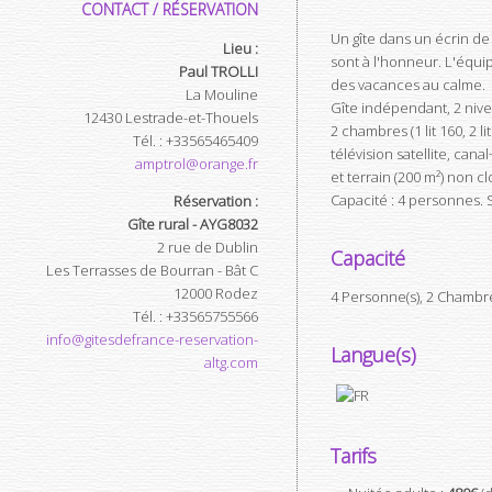
CONTACT / RÉSERVATION
Un gîte dans un écrin de 
Lieu :
sont à l'honneur. L'équip
Paul TROLLI
des vacances au calme.
La Mouline
Gîte indépendant, 2 nivea
12430
Lestrade-et-Thouels
2 chambres (1 lit 160, 2 l
Tél.
:
+33565465409
télévision satellite, cana
amptrol@orange.fr
et terrain (200 m²) non cl
Capacité : 4 personnes. S
Réservation :
Gîte rural - AYG8032
2 rue de Dublin
Capacité
Les Terrasses de Bourran - Bât C
12000
Rodez
4 Personne(s), 2 Chambr
Tél.
:
+33565755566
info@gitesdefrance-reservation-
Langue(s)
altg.com
Tarifs