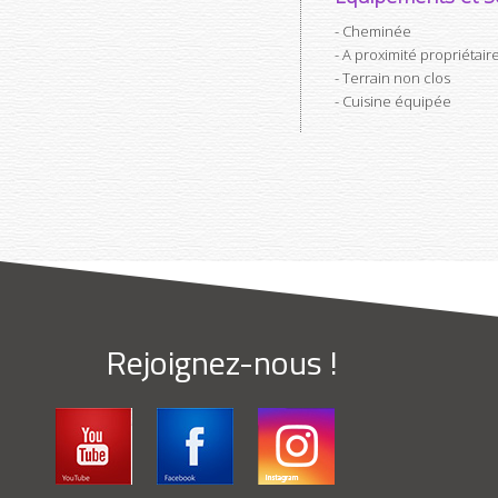
Cheminée
A proximité propriétair
Terrain non clos
Cuisine équipée
Rejoignez-nous !