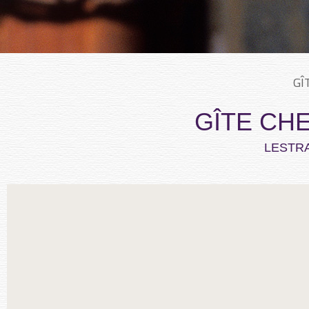
GÎ
GÎTE CH
LESTR