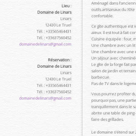
Aménagé dans l'ancienne 
Lieu :
outils artisanaux du XIXe 
Domaine de Linars
confortable.
Linars
12430
Le Truel
Ce gîte authentique est i
Tél.
:
+33565464431
aïeux. Il est tout à fait c
Tél.
:
+33637560452
Cuisine équipée : four, mi
domainedelinars@gmail.com
Une chambre avec un lit
Une chambre avec une en
Un séjour avec cheminé
Réservation :
Le gîte de la forge fait p
Domaine de Linars
salon de jardin et terra
Linars
barbecue.
12430
Le Truel
Pas de TV dans le logem
Tél.
:
+33565464431
Tél.
:
+33637560452
Vous pourrez profiter du
domainedelinars@gmail.com
pourquoi pas, une partie
tranquillement dans le s
abrite une table de ping
faire des grillades.
Le domaine s'étend sur 2