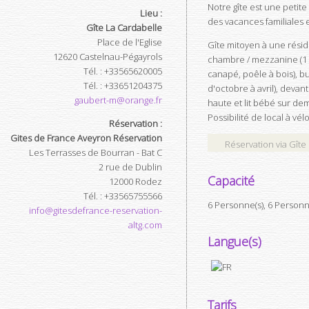
Notre gîte est une petite
Lieu :
des vacances familiales 
Gîte La Cardabelle
Place de l'Eglise
Gîte mitoyen à une résiden
12620
Castelnau-Pégayrols
chambre / mezzanine (1 lit 
Tél.
:
+33565620005
canapé, poêle à bois), bu
Tél.
:
+33651204375
d'octobre à avril), devant
gaubert-m@orange.fr
haute et lit bébé sur de
Possibilité de local à vé
Réservation :
Gites de France Aveyron Réservation
Réservation via Gîte
Les Terrasses de Bourran - Bat C
2 rue de Dublin
Capacité
12000
Rodez
Tél.
:
+33565755566
6 Personne(s), 6 Person
info@gitesdefrance-reservation-
altg.com
Langue(s)
Tarifs