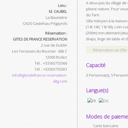
A deux pas du village de
Lieu :
pleine nature. Pour vous 
M. CAUBEL
du Tarn.
La Baumière
Gîte mitoyen à la maison
12620
Castelnau-Pégayrols
(1 lit 140, 1 lit 90), coi
(200m) non attenant (situ
Réservation :
draps, linge de table et d
GITES DE FRANCE RESERVATION
2 rue de Dublin
Réservation via Gîte
Les Terrasses du Bourran - Bât C
12000
Rodez
Tél.
:
+33565755566
Capacité
Tél.
:
+33565755561
info@gitesdefrance-reservation-
3 Personne(s), 5 Person
altg.com
Langue(s)
Modes de paieme
Carte bancaire