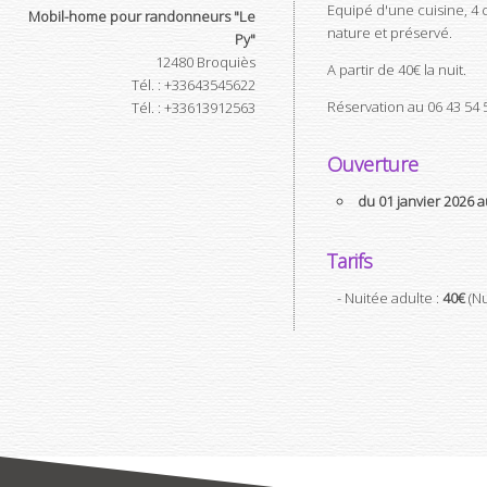
Equipé d'une cuisine, 4
Mobil-home pour randonneurs "Le
nature et préservé.
Py"
12480
Broquiès
A partir de 40€ la nuit.
Tél.
:
+33643545622
Réservation au 06 43 54 5
Tél.
:
+33613912563
Ouverture
du 01 janvier 2026
Tarifs
- Nuitée adulte :
40€
(Nu