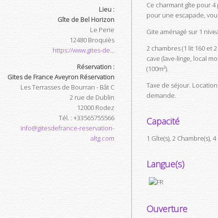
Ce charmant gîte pour 4 
Lieu :
pour une escapade, vous
Gîte de Bel Horizon
Le Perie
Gite aménagé sur 1 nive
12480
Broquiès
2 chambres (1 lit 160 et 2
https://www.gites-de...
cave (lave-linge, local m
Réservation :
(100m²).
Gites de France Aveyron Réservation
Taxe de séjour. Location 
Les Terrasses de Bourran - Bât C
demande.
2 rue de Dublin
12000
Rodez
Tél.
:
+33565755566
Capacité
info@gitesdefrance-reservation-
altg.com
1 Gîte(s), 2 Chambre(s),
Langue(s)
Ouverture