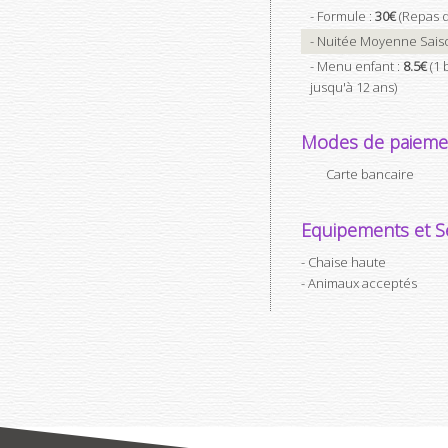
- Formule :
30€
(Repas d
- Nuitée Moyenne Sais
- Menu enfant :
8.5€
(1 
jusqu'à 12 ans)
Modes de paieme
Carte bancaire
Equipements et Se
Chaise haute
Animaux acceptés