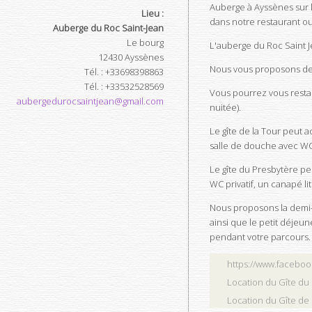
Auberge à Ayssènes sur 
Lieu :
dans notre restaurant ou 
Auberge du Roc Saint-Jean
Le bourg
L'auberge du Roc Saint J
12430
Ayssènes
Nous vous proposons de 
Tél.
:
+33698398863
Tél.
:
+33532528569
Vous pourrez vous restaur
aubergedurocsaintjean@gmail.com
nuitée).
Le gîte de la Tour peut 
salle de douche avec WC
Le gîte du Presbytère pe
WC privatif, un canapé li
Nous proposons la demi-
ainsi que le petit déjeu
pendant votre parcours.
https://www.facebo
Location du Gîte du
Location du Gîte de 