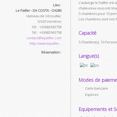
L'auberge le Pailler est 
Lieu :
chaleureux vous est rése
Le Pailler - DA COSTA - CH280
5 chambres pour 15 perso
Hameau de Vézouillac
Les chambres sont non 
12520
Verrières
Tél.
:
+33682943758
Capacité
Tél.
:
+33682943758
contact@lepailler.com
5 Chambre(s), 15 Personn
http://www.lepailler...
Réservation :
Langue(s)
Modes de paieme
Carte bancaire
Espèces
Equipements et Se