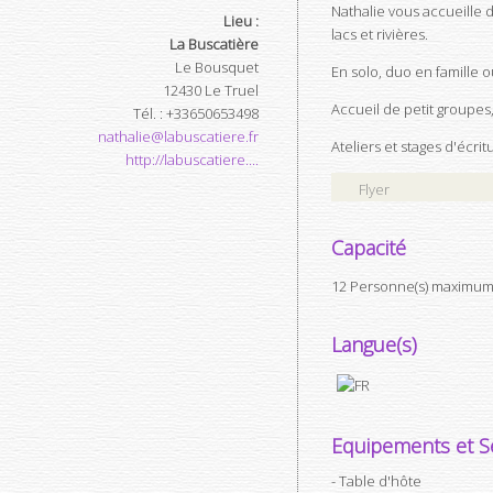
Nathalie vous accueille
Lieu :
lacs et rivières.
La Buscatière
Le Bousquet
En solo, duo en famille 
12430
Le Truel
Accueil de petit groupes
Tél.
:
+33650653498
nathalie@labuscatiere.fr
Ateliers et stages d'écri
http://labuscatiere....
Flyer
Capacité
12 Personne(s) maximum,
Langue(s)
Equipements et Se
Table d'hôte