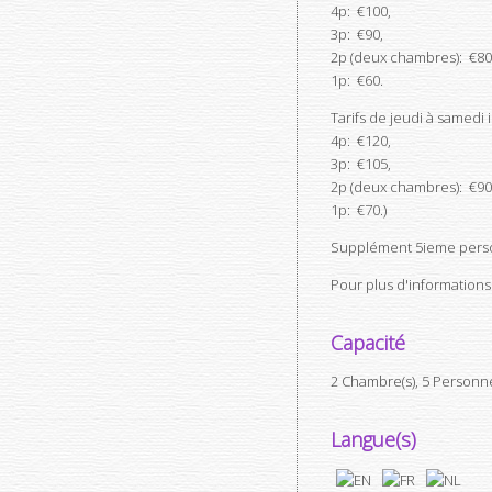
4p: €100,
3p: €90,
2p (deux chambres): €
1p: €60.
Tarifs de jeudi à samedi in
4p: €120,
3p: €105,
2p (deux chambres): €9
1p: €70.)
Supplément 5ieme perso
Pour plus d'informations
Capacité
2 Chambre(s), 5 Personn
Langue(s)