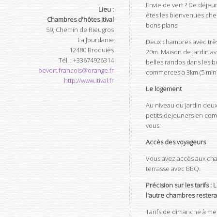
Envie de vert ? De déjeu
Lieu :
êtes les bienvenues chez 
Chambres d'hôtes Itival
bons plans.
59, Chemin de Rieugros
La Jourdanie
Deux chambres avec très b
12480
Broquiès
20m. Maison de jardin ave
Tél.
:
+33674926314
belles randos dans les bo
bevort.francois@orange.fr
commerces à 3km (5 minut
http://www.itival.fr
Le logement
Au niveau du jardin deu
petits-dejeuners en comm
vous.
Accès des voyageurs
Vous avez accès aux chamb
terrasse avec BBQ.
Précision sur les tarifs
l'autre chambres restera
Tarifs de dimanche à mercr