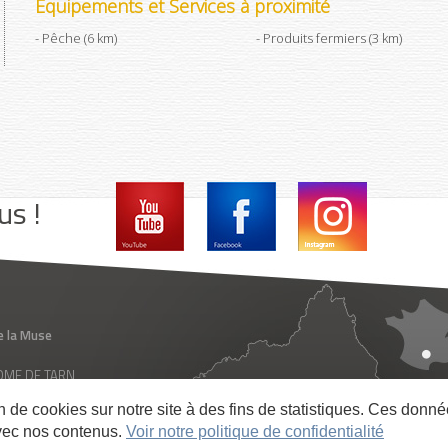
Equipements et Services à proximité
Pêche (6 km)
Produits fermiers (3 km)
us !
e la Muse
 ROME DE TARN
ance
on de cookies sur notre site à des fins de statistiques. Ces don
vec nos contenus.
Voir notre politique de confidentialité