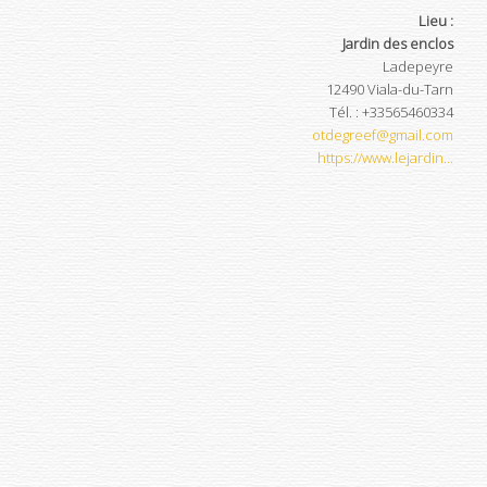
Lieu :
Jardin des enclos
Ladepeyre
12490
Viala-du-Tarn
Tél.
:
+33565460334
otdegreef@gmail.com
https://www.lejardin...