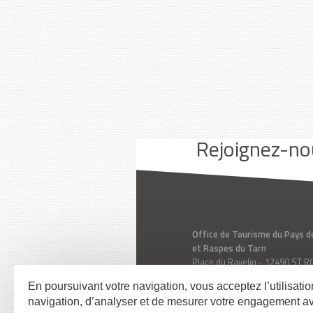
Youtube
Facebook
Instagram
Rejoignez-no
Office de Tourisme du Pays d
et Raspes du Tarn
Place du Ravelin - 12490 ST
Aveyron - Midi-Pyrénées - Fr
En poursuivant votre navigation, vous acceptez l’utilisati
Tél. 05 65 62 50 89
navigation, d’analyser et de mesurer votre engagement a