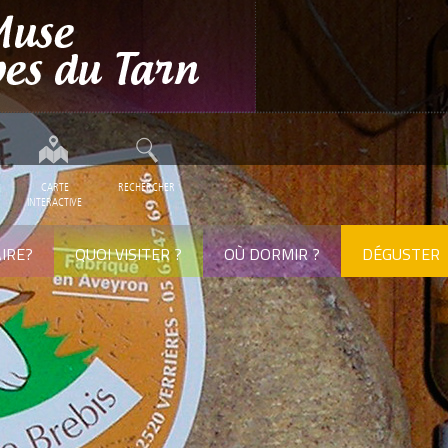
CARTE
RECHERCHER
INTERACTIVE
IRE?
QUOI VISITER ?
OÙ DORMIR ?
DÉGUSTER