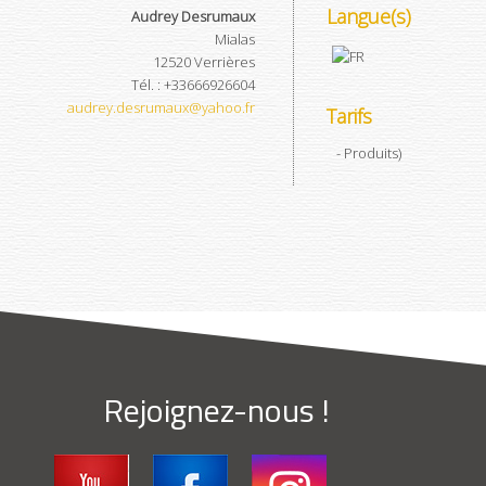
Langue(s)
Audrey Desrumaux
Mialas
12520
Verrières
Tél.
:
+33666926604
audrey.desrumaux@yahoo.fr
Tarifs
- Produits
)
Rejoignez-nous !