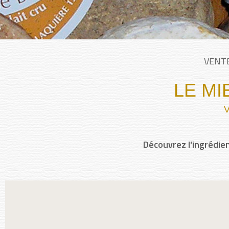
VENT
LE MI
Découvrez l'ingrédien