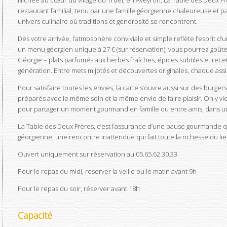
Nichée au cœur du village du Truel, en Aveyron, La Table des Deux Frè
restaurant familial, tenu par une famille géorgienne chaleureuse et p
univers culinaire où traditions et générosité se rencontrent.
Dès votre arrivée, l’atmosphère conviviale et simple reflète l’esprit d’
un menu géorgien unique à 27 € (sur réservation), vous pourrez goûte
Géorgie – plats parfumés aux herbes fraîches, épices subtiles et rec
génération. Entre mets mijotés et découvertes originales, chaque assi
Pour satisfaire toutes les envies, la carte s’ouvre aussi sur des burg
préparés avec le même soin et la même envie de faire plaisir. On y vie
pour partager un moment gourmand en famille ou entre amis, dans un
La Table des Deux Frères, c’est l’assurance d’une pause gourmande qu
géorgienne, une rencontre inattendue qui fait toute la richesse du lie
Ouvert uniquement sur réservation au 05.65.62.30.33
Pour le repas du midi, réserver la veille ou le matin avant 9h
Pour le repas du soir, réserver avant 18h
Capacité