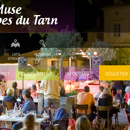
CARTE
RECHERCHER
INTERACTIVE
IRE?
QUOI VISITER ?
OÙ DORMIR ?
DÉGUSTER