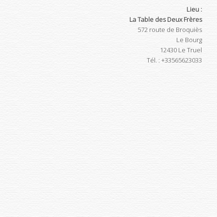
Lieu :
La Table des Deux Frères
572 route de Broquiès
Le Bourg
12430
Le Truel
Tél.
:
+33565623033