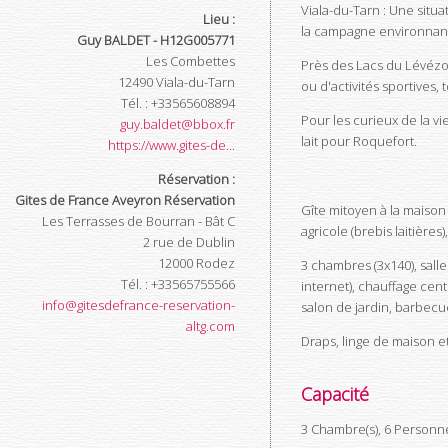
Viala-du-Tarn : Une situ
Lieu :
la campagne environnant
Guy BALDET - H12G005771
Les Combettes
Près des Lacs du Lévézo
12490
Viala-du-Tarn
ou d'activités sportives, t
Tél.
:
+33565608894
Pour les curieux de la vi
guy.baldet@bbox.fr
lait pour Roquefort.
https://www.gites-de...
Réservation :
Gites de France Aveyron Réservation
Gîte mitoyen à la maison
Les Terrasses de Bourran - Bât C
agricole (brebis laitière
2 rue de Dublin
12000
Rodez
3 chambres (3x140), salle
Tél.
:
+33565755566
internet), chauffage centr
info@gitesdefrance-reservation-
salon de jardin, barbecu
altg.com
Draps, linge de maison et
Capacité
3 Chambre(s), 6 Personn