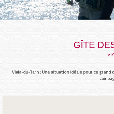
GÎTE DE
VI
Viala-du-Tarn : Une situation idéale pour ce grand 
campag