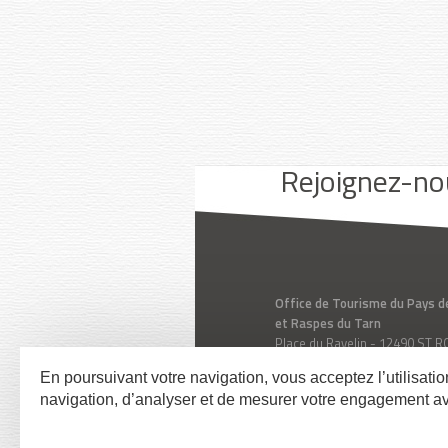
Youtube
Facebook
Instagram
Rejoignez-no
Office de Tourisme du Pays d
et Raspes du Tarn
Place du Ravelin - 12490 ST
Aveyron - Midi-Pyrénées - Fr
En poursuivant votre navigation, vous acceptez l’utilisati
Tél. 05 65 62 50 89
navigation, d’analyser et de mesurer votre engagement a