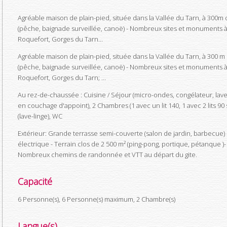
Agréable maison de plain-pied, située dans la Vallée du Tarn, à 300m 
(pêche, baignade surveillée, canoë) - Nombreux sites et monuments à v
Roquefort, Gorges du Tarn...
Agréable maison de plain-pied, située dans la Vallée du Tarn, à 300 m 
(pêche, baignade surveillée, canoë) - Nombreux sites et monuments à v
Roquefort, Gorges du Tarn; ...
Au rez-de-chaussée : Cuisine / Séjour (micro-ondes, congélateur, lave-
en couchage d'appoint), 2 Chambres (1 avec un lit 140, 1 avec 2 lits 
(lave-linge), WC
Extérieur: Grande terrasse semi-couverte (salon de jardin, barbecue) -
électrique - Terrain clos de 2 500 m² (ping-pong, portique, pétanque )
Nombreux chemins de randonnée et VTT au départ du gite.
Capacité
6 Personne(s), 6 Personne(s) maximum, 2 Chambre(s)
Langue(s)