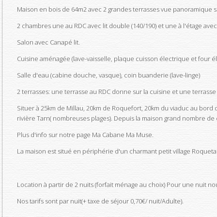
Maison en bois de 64m2 avec 2 grandes terrasses vue panoramique sur
2 chambres une au RDC avec lit double (140/190) et une à l'étage avec 2
Salon avec Canapé lit.
Cuisine aménagée (lave-vaisselle, plaque cuisson électrique et four élec
Salle d'eau (cabine douche, vasque), coin buanderie (lave-linge)
2 terrasses: une terrasse au RDC donne sur la cuisine et une terrasse su
Situer à 25km de Millau, 20km de Roquefort, 20km du viaduc au bord d'un
rivière Tarn( nombreuses plages). Depuis la maison grand nombre de 
Plus d'info sur notre page Ma Cabane Ma Muse.
La maison est situé en périphérie d'un charmant petit village Roquetai
Location à partir de 2 nuits (forfait ménage au choix) Pour une nuit no
Nos tarifs sont par nuit(+ taxe de séjour 0,70€/ nuit/Adulte).