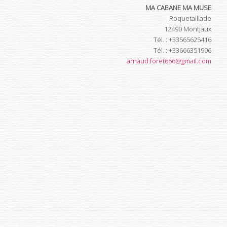
MA CABANE MA MUSE
Roquetaillade
12490
Montjaux
Tél.
:
+33565625416
Tél.
:
+33666351906
arnaud.foret666@gmail.com