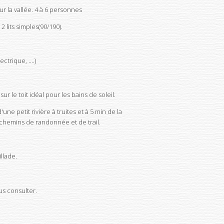
 la vallée. 4 à 6 personnes
 lits simples(90/190).
trique, ....)
r le toit idéal pour les bains de soleil.
e petit rivière à truites et à 5 min de la
chemins de randonnée et de trail.
llade.
us consulter.