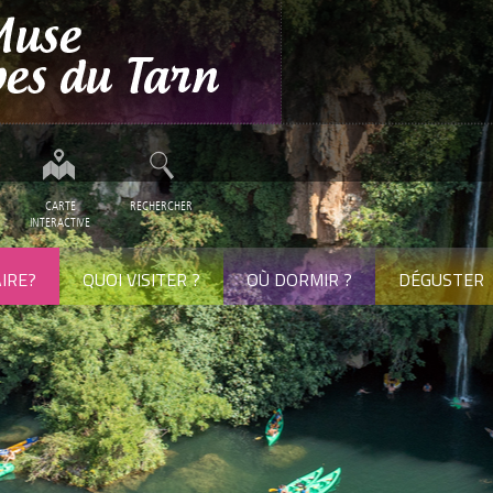
CARTE
RECHERCHER
INTERACTIVE
IRE?
QUOI VISITER ?
OÙ DORMIR ?
DÉGUSTER