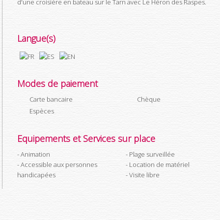
d'une croisière en bateau sur le Tarn avec Le Héron des Raspes.
Langue(s)
Modes de paiement
Carte bancaire
Chèque
Espèces
Equipements et Services sur place
Animation
Plage surveillée
Accessible aux personnes
Location de matériel
handicapées
Visite libre