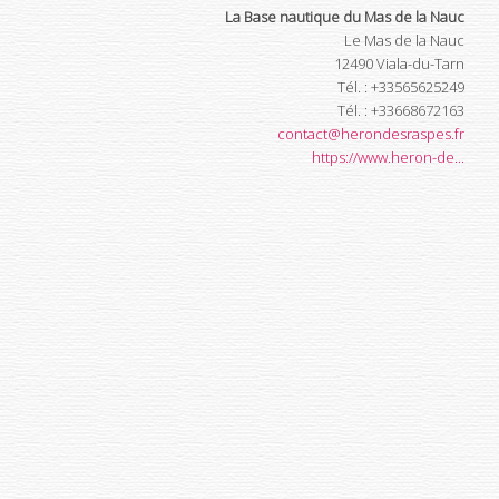
La Base nautique du Mas de la Nauc
Le Mas de la Nauc
12490
Viala-du-Tarn
Tél.
:
+33565625249
Tél.
:
+33668672163
contact@herondesraspes.fr
https://www.heron-de...