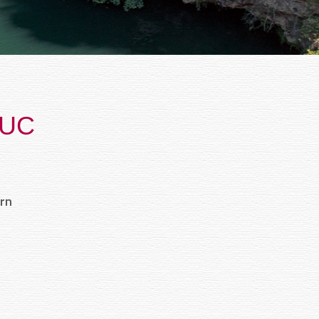
AUC
arn