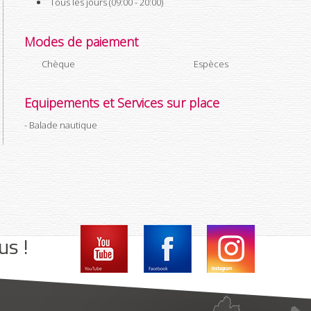
Tous les jours (09:00 - 20:00)
Modes de paiement
Chèque
Espèces
Equipements et Services sur place
Balade nautique
us !