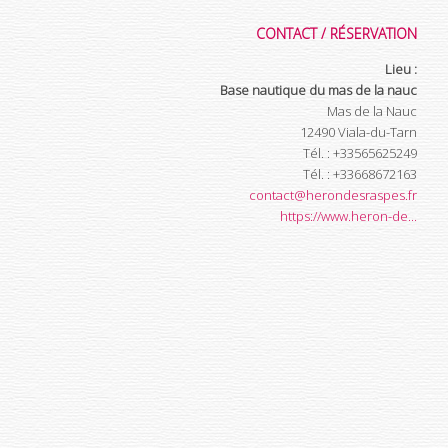
CONTACT / RÉSERVATION
Lieu :
Base nautique du mas de la nauc
Mas de la Nauc
12490
Viala-du-Tarn
Tél.
:
+33565625249
Tél.
:
+33668672163
contact@herondesraspes.fr
https://www.heron-de...