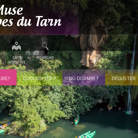
CARTE
RECHERCHER
INTERACTIVE
IRE?
QUOI VISITER ?
OÙ DORMIR ?
DÉGUSTER