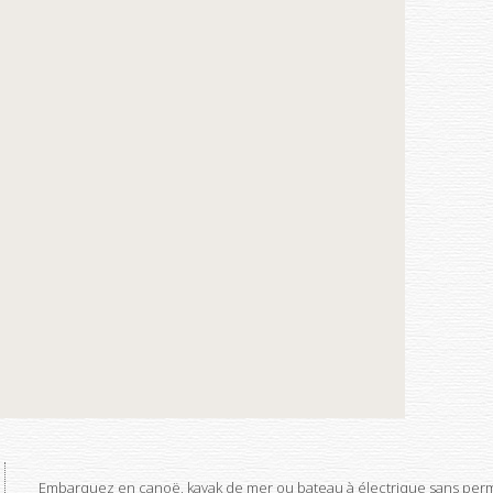
Embarquez en canoë, kayak de mer ou bateau à électrique sans permi