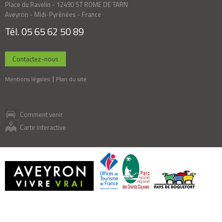
Place du Ravelin - 12490 ST ROME DE TARN
Aveyron - Midi-Pyrénées - France
Tél. 05 65 62 50 89
Contactez-nous
Mentions légales
Plan du site
Comment venir
Carte interactive