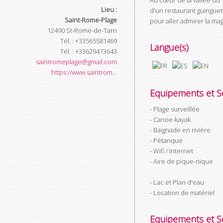
Au cœur de la vallée du T
Lieu :
d'un restaurant guinguett
Saint-Rome-Plage
pour aller admirer la m
12490
St-Rome-de-Tarn
Tél.
:
+33565581469
Langue(s)
Tél.
:
+33629473643
saintromeplage@gmail.com
https://www.saintrom...
Equipements et Se
Plage surveillée
Canoe-kayak
Baignade en rivière
Pétanque
Wifi / Internet
Aire de pique-nique
Lac et Plan d'eau
Location de matériel
Equipements et Se