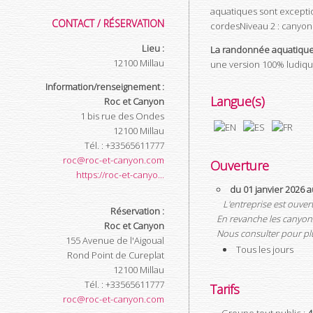
aquatiques sont exceptio
CONTACT / RÉSERVATION
cordesNiveau 2 : canyon
Lieu :
La randonnée aquatiqu
12100
Millau
une version 100% ludique
Information/renseignement :
Langue(s)
Roc et Canyon
1 bis rue des Ondes
12100
Millau
Tél.
:
+33565611777
roc@roc-et-canyon.com
Ouverture
https://roc-et-canyo...
du 01 janvier 2026
L'entreprise est ouver
Réservation :
En revanche les canyon
Roc et Canyon
Nous consulter pour plu
155 Avenue de l'Aigoual
Tous les jours
Rond Point de Cureplat
12100
Millau
Tél.
:
+33565611777
Tarifs
roc@roc-et-canyon.com