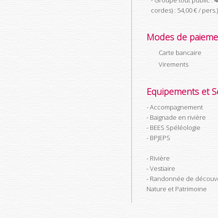
- Groupe tout public :
4
cordes) : 54,00 € / pers.)
Modes de paieme
Carte bancaire
Virements
Equipements et Se
Accompagnement
Baignade en rivière
BEES Spéléologie
BPJEPS
Rivière
Vestiaire
Randonnée de découv
Nature et Patrimoine