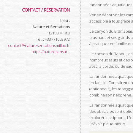
randonnées aquatiques de 
CONTACT / RÉSERVATION
Venez découvrir les can
Lieu :
accessible à tous grâce 
Nature et Sensations
Le canyon du Bramabiau e
12100
Millau
plus haut et ses grands 
Tél.
:
+33771003972
à pratiquer en famille ou
contact@naturesensationsmillau.fr
https://naturesensat...
Le canyon du Tapoul, est 
nombreux sauts et des o
avec la corde, ou de saut
La randonnée aquatique 
en famille. Contrairemen
(optionnels), les tobogg
combinaison néoprène. Dè
La randonnée aquatique d
des obstacles sont option
explorer les siphons. L'
Prévoir pique-nique.