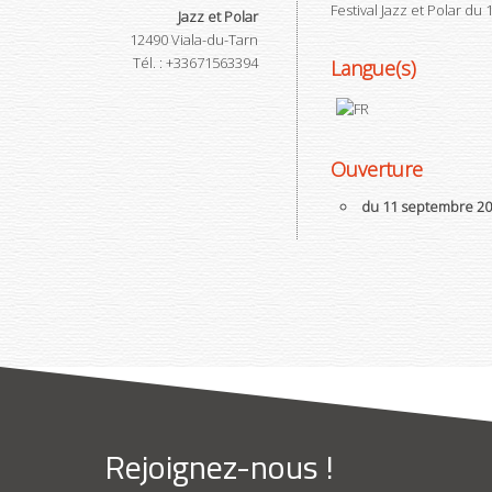
Festival Jazz et Polar du
Jazz et Polar
12490
Viala-du-Tarn
Tél.
:
+33671563394
Langue(s)
Ouverture
du 11 septembre 20
Rejoignez-nous !