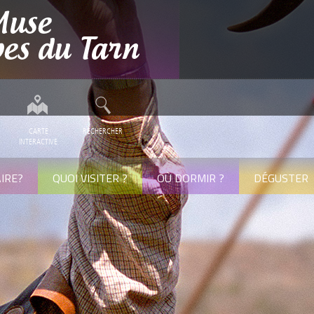
CARTE
RECHERCHER
INTERACTIVE
IRE?
QUOI VISITER ?
OÙ DORMIR ?
DÉGUSTER