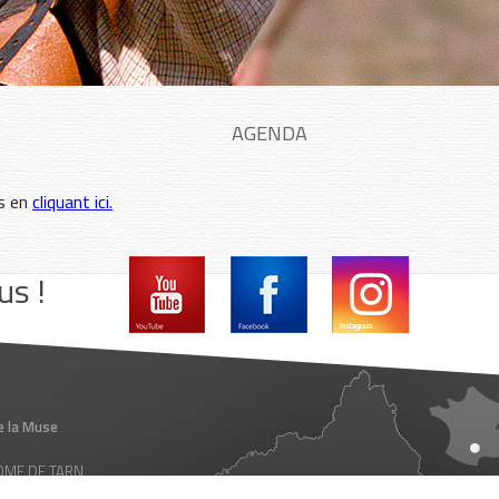
AGENDA
es en
cliquant ici.
us !
e la Muse
 ROME DE TARN
ance