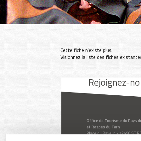
Cette fiche n'existe plus.
Visionnez la liste des fiches existant
Youtube
Facebook
Instagram
Rejoignez-no
Office de Tourisme du Pays d
et Raspes du Tarn
Place du Ravelin - 12490 ST
Aveyron - Midi-Pyrénées - Fr