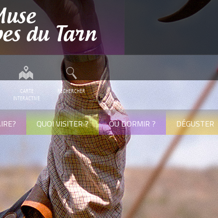
CARTE
RECHERCHER
INTERACTIVE
IRE?
QUOI VISITER ?
OÙ DORMIR ?
DÉGUSTER