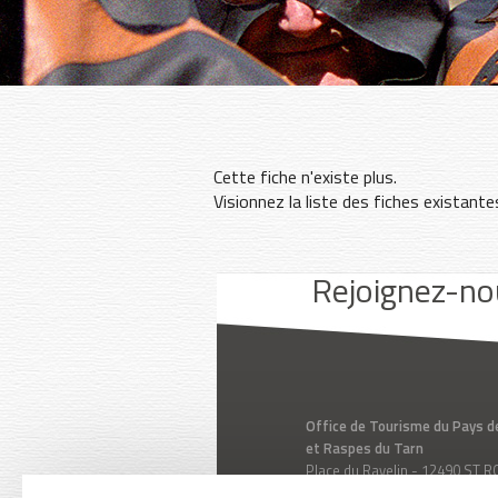
Cette fiche n'existe plus.
Visionnez la liste des fiches existant
Youtube
Facebook
Instagram
Rejoignez-no
Office de Tourisme du Pays d
et Raspes du Tarn
Place du Ravelin - 12490 ST
Aveyron - Midi-Pyrénées - Fr