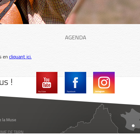
AGENDA
es en
cliquant ici.
us !
e la Muse
 ROME DE TARN
ance